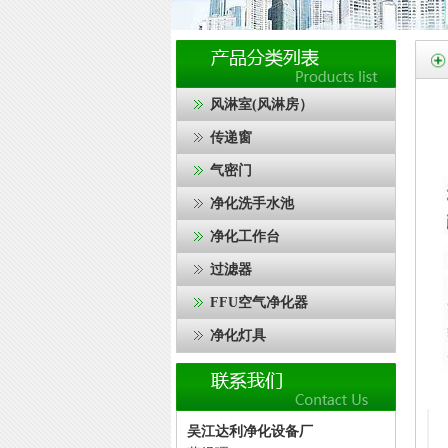
风淋室(风淋房）
传递窗
气密门
净化洗手水池
净化工作台
过滤器
FFU空气净化器
净化灯具
吴江达利净化设备厂